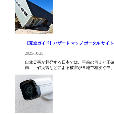
【完全ガイド】ハザード マップ ポータル サ
2025/10/25
自然災害が頻発する日本では、事前の備えと正確
雨、土砂災害などによる被害が各地で相次ぐ中、多