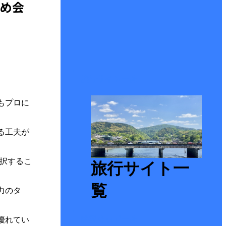
すめ会
旅行サイト一覧
もプロに
る工夫が
選択するこ
旅行サイト一
覧
力のタ
防災ぐっず一覧
優れてい