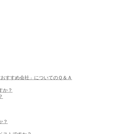
方おすすめ会社」についてのＱ＆Ａ
すか？
？
か？