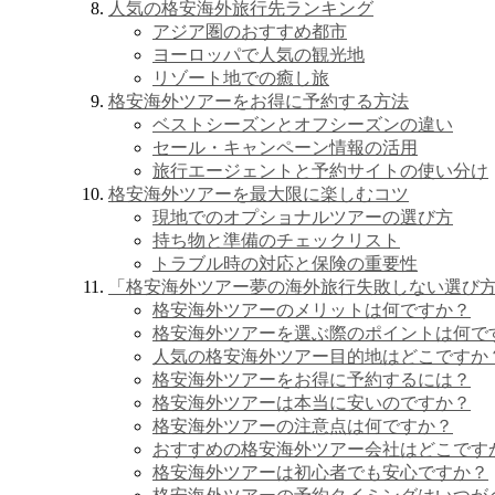
人気の格安海外旅行先ランキング
アジア圏のおすすめ都市
ヨーロッパで人気の観光地
リゾート地での癒し旅
格安海外ツアーをお得に予約する方法
ベストシーズンとオフシーズンの違い
セール・キャンペーン情報の活用
旅行エージェントと予約サイトの使い分け
格安海外ツアーを最大限に楽しむコツ
現地でのオプショナルツアーの選び方
持ち物と準備のチェックリスト
トラブル時の対応と保険の重要性
「格安海外ツアー夢の海外旅行失敗しない選び
格安海外ツアーのメリットは何ですか？
格安海外ツアーを選ぶ際のポイントは何で
人気の格安海外ツアー目的地はどこですか
格安海外ツアーをお得に予約するには？
格安海外ツアーは本当に安いのですか？
格安海外ツアーの注意点は何ですか？
おすすめの格安海外ツアー会社はどこです
格安海外ツアーは初心者でも安心ですか？