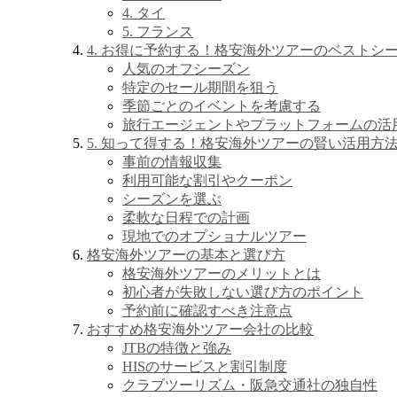
4. タイ
5. フランス
4. お得に予約する！格安海外ツアーのベストシ
人気のオフシーズン
特定のセール期間を狙う
季節ごとのイベントを考慮する
旅行エージェントやプラットフォームの活
5. 知って得する！格安海外ツアーの賢い活用方
事前の情報収集
利用可能な割引やクーポン
シーズンを選ぶ
柔軟な日程での計画
現地でのオプショナルツアー
格安海外ツアーの基本と選び方
格安海外ツアーのメリットとは
初心者が失敗しない選び方のポイント
予約前に確認すべき注意点
おすすめ格安海外ツアー会社の比較
JTBの特徴と強み
HISのサービスと割引制度
クラブツーリズム・阪急交通社の独自性