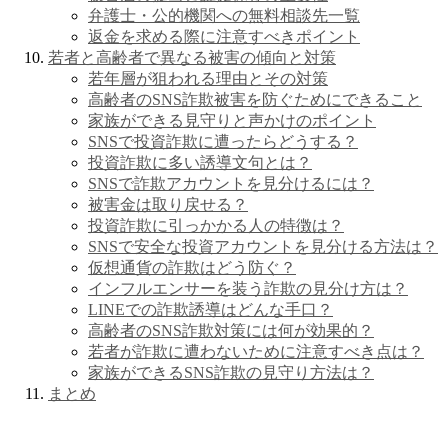
弁護士・公的機関への無料相談先一覧
返金を求める際に注意すべきポイント
若者と高齢者で異なる被害の傾向と対策
若年層が狙われる理由とその対策
高齢者のSNS詐欺被害を防ぐためにできること
家族ができる見守りと声かけのポイント
SNSで投資詐欺に遭ったらどうする？
投資詐欺に多い誘導文句とは？
SNSで詐欺アカウントを見分けるには？
被害金は取り戻せる？
投資詐欺に引っかかる人の特徴は？
SNSで安全な投資アカウントを見分ける方法は？
仮想通貨の詐欺はどう防ぐ？
インフルエンサーを装う詐欺の見分け方は？
LINEでの詐欺誘導はどんな手口？
高齢者のSNS詐欺対策には何が効果的？
若者が詐欺に遭わないために注意すべき点は？
家族ができるSNS詐欺の見守り方法は？
まとめ