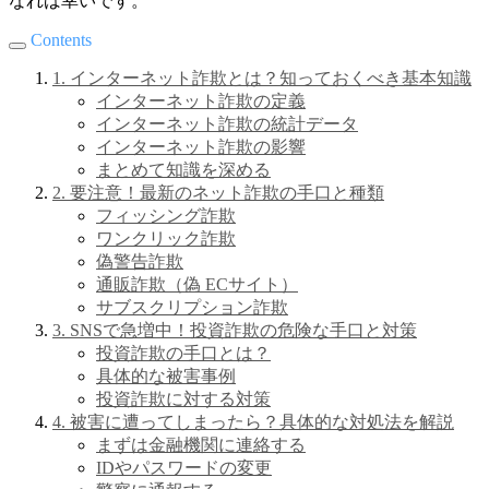
なれば幸いです。
Contents
1. インターネット詐欺とは？知っておくべき基本知識
インターネット詐欺の定義
インターネット詐欺の統計データ
インターネット詐欺の影響
まとめて知識を深める
2. 要注意！最新のネット詐欺の手口と種類
フィッシング詐欺
ワンクリック詐欺
偽警告詐欺
通販詐欺（偽 ECサイト）
サブスクリプション詐欺
3. SNSで急増中！投資詐欺の危険な手口と対策
投資詐欺の手口とは？
具体的な被害事例
投資詐欺に対する対策
4. 被害に遭ってしまったら？具体的な対処法を解説
まずは金融機関に連絡する
IDやパスワードの変更