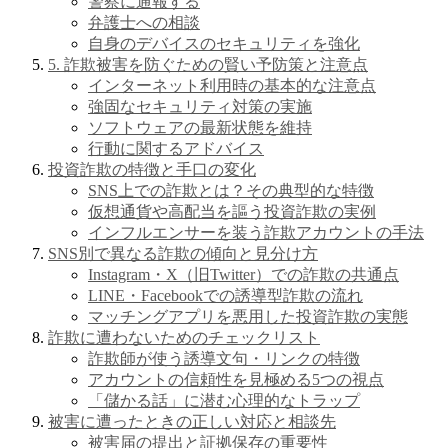
警察に通報する
弁護士への相談
自身のデバイスのセキュリティを強化
5. 詐欺被害を防ぐための賢い予防策と注意点
インターネット利用時の基本的な注意点
強固なセキュリティ対策の実施
ソフトウェアの最新状態を維持
行動に関するアドバイス
投資詐欺の特徴と手口の変化
SNS上での詐欺とは？その典型的な特徴
仮想通貨や高配当を謳う投資詐欺の実例
インフルエンサーを装う詐欺アカウントの手法
SNS別で異なる詐欺の傾向と見分け方
Instagram・X（旧Twitter）での詐欺の共通点
LINE・Facebookでの誘導型詐欺の流れ
マッチングアプリを悪用した投資詐欺の実態
詐欺に遭わないためのチェックリスト
詐欺師が使う誘導文句・リンクの特徴
アカウントの信頼性を見極める5つの視点
「儲かる話」に潜む心理的なトラップ
被害に遭ったときの正しい対応と相談先
被害届の提出と証拠保存の重要性