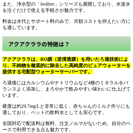
また、浄水型の「feelfree」シリーズも展開しており、水道水
を注ぐだけで使える手軽さが魅力です。
料金は水代とサポート料のみで、月額コストを抑えたい方に
も適しています。
アクアクララの特徴は？
アクアクララは、RO膜（逆浸透膜）を用いたろ過技術によ
り、不純物を徹底的に除去した高純度のピュアウォーターを
提供する宅配型ウォーターサーバーです。
ろ過後にはカルシウムやナトリウムなど4種のミネラルをバ
ランスよく添加し、まろやかで飲みやすい味わいに仕上げて
います。
硬度は約29.7mg/Lと非常に低く、赤ちゃんのミルク作りにも
適しており、ペットの飲料水としても安心です。
全国対応で配送料は無料、注文ノルマがないため、自分のペ
ースで利用できる点も魅力です。