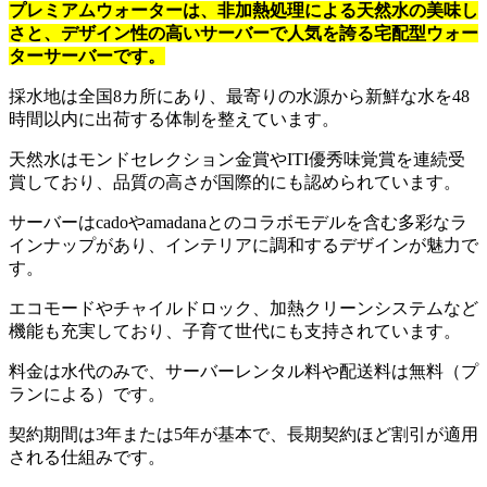
プレミアムウォーターは、非加熱処理による天然水の美味し
さと、デザイン性の高いサーバーで人気を誇る宅配型ウォー
ターサーバーです。
採水地は全国8カ所にあり、最寄りの水源から新鮮な水を48
時間以内に出荷する体制を整えています。
天然水はモンドセレクション金賞やITI優秀味覚賞を連続受
賞しており、品質の高さが国際的にも認められています。
サーバーはcadoやamadanaとのコラボモデルを含む多彩なラ
インナップがあり、インテリアに調和するデザインが魅力で
す。
エコモードやチャイルドロック、加熱クリーンシステムなど
機能も充実しており、子育て世代にも支持されています。
料金は水代のみで、サーバーレンタル料や配送料は無料（プ
ランによる）です。
契約期間は3年または5年が基本で、長期契約ほど割引が適用
される仕組みです。