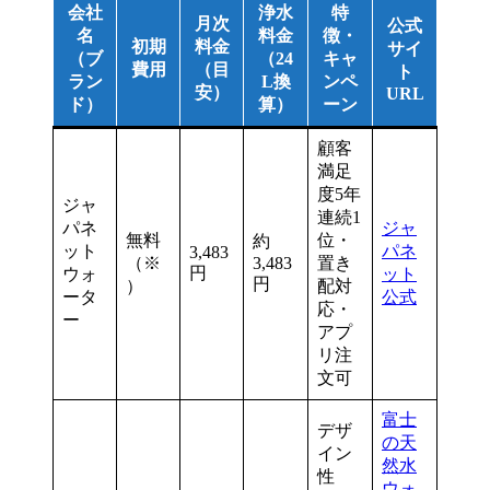
会社
浄水
特
月次
公式
名
料金
徴・
初期
料金
サイ
（ブ
（24
キャ
費用
（目
ト
ラン
L換
ンペ
安）
URL
ド）
算）
ーン
顧客
満足
度5年
ジャ
連続1
パネ
ジャ
無料
位・
約
ット
パネ
3,483
（※
3,483
置き
円
ウォ
ット
円
）
配対
ータ
公式
応・
ー
アプ
リ注
文可
富士
デザ
の天
イン
然水
性
ウォ