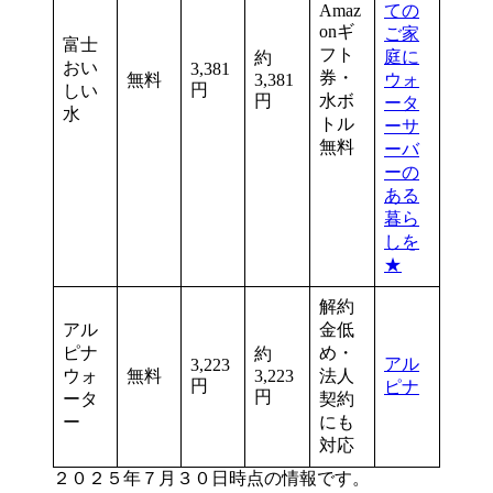
Amaz
ての
onギ
ご家
富士
フト
庭に
約
おい
3,381
券・
無料
3,381
ウォ
円
しい
円
水ボ
ータ
水
トル
ーサ
無料
ーバ
ーの
ある
暮ら
しを
★
解約
アル
金低
ピナ
め・
約
アル
3,223
ウォ
無料
3,223
法人
円
ピナ
円
ータ
契約
ー
にも
対応
２０２５年７月３０日時点の情報です。