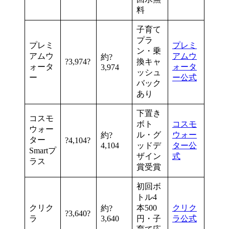
料
子育て
プラ
プレミ
プレミ
ン・乗
アムウ
アムウ
約?
?3,974?
換キャ
ォータ
ォータ
3,974
ッシュ
ー
ー公式
バック
あり
下置き
コスモ
ボト
コスモ
ウォー
ル・グ
ウォー
約?
ター
?4,104?
4,104
ッドデ
ター公
Smartプ
ザイン
式
ラス
賞受賞
初回ボ
トル4
クリク
本500
クリク
約?
?3,640?
ラ
3,640
円・子
ラ公式