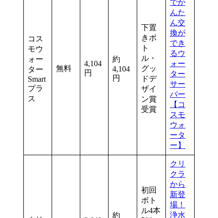
でか
んた
ん交
下置
換が
きボ
コス
でき
ト
モウ
るウ
ル・
ォー
約
4,104
ォー
無料
グッ
4,104
ター
円
ター
円
ドデ
Smart
サー
プラ
ザイ
バー
ス
ン賞
【コ
受賞
スモ
ウォ
ータ
ー】
クリ
クラ
から
初回
新登
ボト
場！
ル4本
浄水
約