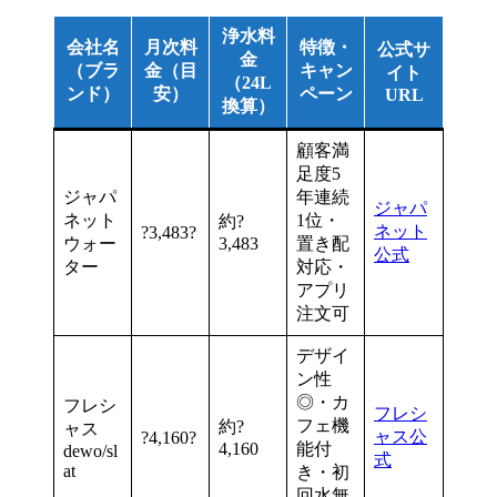
浄水料
会社名
月次料
特徴・
公式サ
金
（ブラ
金（目
キャン
イト
（24L
ンド）
安）
ペーン
URL
換算）
顧客満
足度5
ジャパ
年連続
ジャパ
ネット
1位・
約?
ネット
?3,483?
ウォー
3,483
置き配
公式
ター
対応・
アプリ
注文可
デザイ
ン性
◎・カ
フレシ
フレシ
フェ機
約?
ャス
ャス公
?4,160?
4,160
能付
dewo/sl
式
at
き・初
回水無