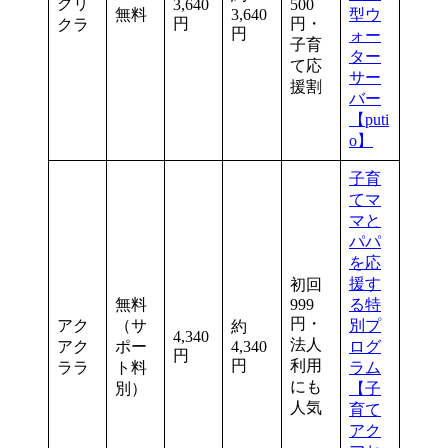
クリ
3,640
500
無料
3,640
型ウ
円
円・
クラ
円
ォー
子育
ター
て応
サー
援割
バー
【puti
o】
子育
てマ
マと
パパ
を応
援す
初回
無料
999
る特
円・
アク
（サ
別プ
約
4,340
法人
アク
ポー
4,340
ログ
円
円
利用
ララ
ト料
ラム
にも
別）
【子
人気
育て
アク