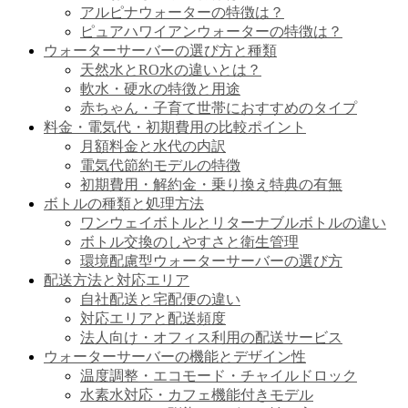
アルピナウォーターの特徴は？
ピュアハワイアンウォーターの特徴は？
ウォーターサーバーの選び方と種類
天然水とRO水の違いとは？
軟水・硬水の特徴と用途
赤ちゃん・子育て世帯におすすめのタイプ
料金・電気代・初期費用の比較ポイント
月額料金と水代の内訳
電気代節約モデルの特徴
初期費用・解約金・乗り換え特典の有無
ボトルの種類と処理方法
ワンウェイボトルとリターナブルボトルの違い
ボトル交換のしやすさと衛生管理
環境配慮型ウォーターサーバーの選び方
配送方法と対応エリア
自社配送と宅配便の違い
対応エリアと配送頻度
法人向け・オフィス利用の配送サービス
ウォーターサーバーの機能とデザイン性
温度調整・エコモード・チャイルドロック
水素水対応・カフェ機能付きモデル