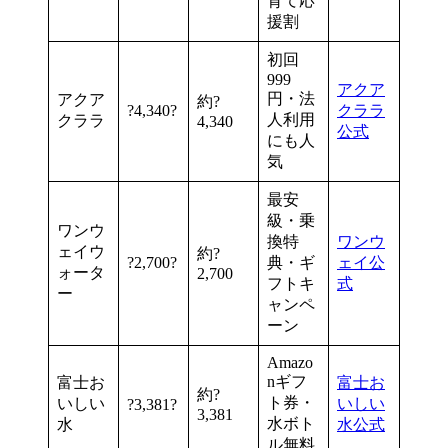
育て応
援割
初回
999
アクア
円・法
アクア
約?
?4,340?
クララ
人利用
クララ
4,340
公式
にも人
気
最安
級・乗
ワンウ
換特
ワンウ
ェイウ
約?
?2,700?
典・ギ
ェイ公
ォータ
2,700
フトキ
式
ー
ャンペ
ーン
Amazo
nギフ
富士お
富士お
約?
ト券・
いしい
いしい
?3,381?
3,381
水ボト
水
水公式
ル無料