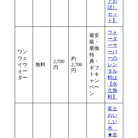
アお
試し
セッ
ト】
ウォ
最安
ータ
級・
ーサ
乗換
ワン
ーバ
特
ウェ
ーの
約
典・
2,700
イウ
無料
2,700
レン
円
ギフ
円
ォー
タル
トキ
ター
料は
ャン
【永
ペー
久無
ン
料】
富士
おい
しい
水
★全