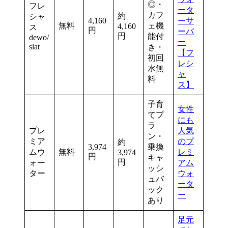
◎・
フレ
ータ
カフ
約
シャ
4,160
ーサ
無料
ェ機
4,160
ス
円
ーバ
円
能付
dewo/
ー
slat
き・
【フ
初回
レシ
水無
ャ
料
ス】
子育
女性
てプ
にも
ラ
プレ
人気
ン・
ミア
のプ
約
3,974
乗換
ムウ
無料
レミ
3,974
円
キャ
円
ォー
アム
ッシ
ター
ウォ
ュバ
ータ
ック
ー
あり
足元