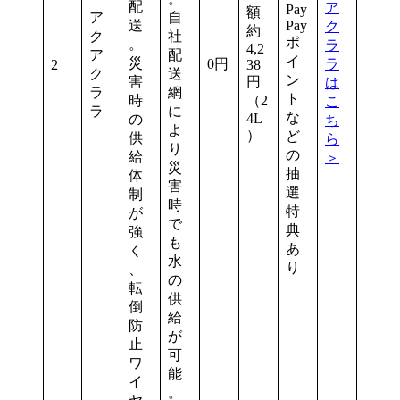
配
ア
Pay
額
ア
自
送
Pay
ク
約
ク
社
ポ
。
ラ
4,2
ア
配
イ
災
0円
ラ
2
38
ク
送
ン
害
円
は
ラ
網
ト
時
（2
こ
ラ
に
な
4L
の
ち
よ
）
ど
供
ら
り
の
給
＞
災
抽
体
害
選
制
時
特
が
で
典
強
も
あ
く
水
り
、
の
転
供
倒
給
防
が
止
可
ワ
能
イ
。