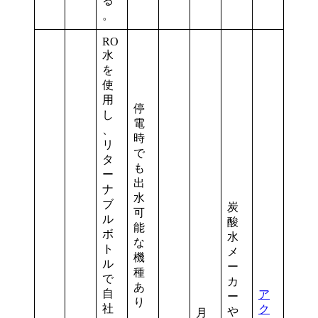
る
。
RO
水
を
使
用
停
し
電
、
時
リ
で
タ
も
ー
出
ナ
水
ブ
炭
可
ル
酸
能
ボ
水
な
ト
メ
機
ル
ー
種
で
カ
あ
自
ア
ー
り
社
ク
や
月
。