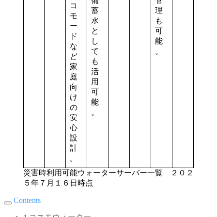
備
管
コ
蓄
理
モ
水
も
ー
と
可
ド
し
能
な
て
。
ど
も
家
活
庭
用
向
可
け
能
の
。
安
心
設
計
。
災害時利用可能ウォーターサーバー一覧 ２０２
５年７月１６日時点
Contents