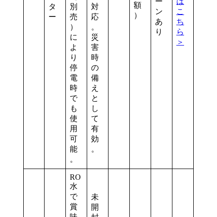
ー
は
額
タ
別
対
ン
こ
）
ー
売
応
あ
ち
）
。
り
ら
に
災
＞
よ
害
り
時
停
の
電
備
時
え
で
と
も
し
使
て
用
有
可
効
能
。
。
RO
水
で
未
賞
開
味