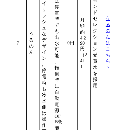
モ
は
イ
ン
停
リ
ド
電
ッ
セ
う
時
月
シ
レ
る
で
額
ュ
ク
の
も
約
う
な
シ
ん
出
4,2
る
デ
0円
ョ
は
7
90
水
の
ザ
円
ン
こ
可
ん
イ
（2
受
ち
能
ン
4L
賞
ら
。
。
）
水
＞
転
停
を
倒
電
採
時
時
用
に
も
自
冷
動
水
電
側
源
は
OF
操
F機
作
能