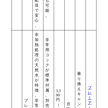
配
も
送
可
で
能
安
。
心
。
非
加
非
熱
常
処
用
理
コ
の
ッ
天
ク
然
が
乗
水
標
り
が
準
換
特
付
プ
え
徴
属
3,3
レ
キ
00
。
。
ミ
ャ
円
プ
非
別
ア
月
ン
（
レ
常
売
ム