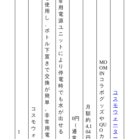
常
使
用
用
電
し
源
、
ユ
ボ
ニ
ト
ッ
ル
ト
下
に
置
よ
MO
き
り
OM
で
停
IN
交
電
コ
換
時
ラ
が
で
ボ
コ
簡
も
グ
ス
単
水
ッ
モ
月
コ
。
が
ズ
ウ
額
ス
非
出
0円
や
ォ
約
モ
常
QU
せ
（
ー
4,1
ウ
用
O
る
通
タ
1
04
ォ
電
カ
円
。
常
ー