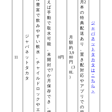
え
月2
豊
ば
本
富
手
の
で
動
特
飲
で
典
ジ
み
取
配
ャ
や
水
送
パ
ジ
す
月
可
あ
ネ
ャ
い
額
能
り
ッ
パ
軟
約
。
。
ト
ネ
水
3,9
未
置
タ
11
ッ
。
0円
80
開
き
カ
円
ト
チ
封
配
タ
（3
タ
ャ
で7
対
は
8L
カ
イ
か
応
こ
）
タ
ル
月
や
ち
ド
保
ア
ら
ロ
存
プ
＞
ッ
で
リ
ク
き
で
や
、
の
エ