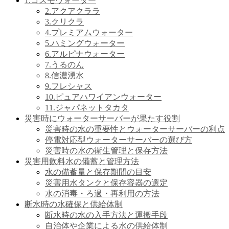
1.コスモウォーター
2.アクアクララ
3.クリクラ
4.プレミアムウォーター
5.ハミングウォーター
6.アルピナウォーター
7.うるのん
8.信濃湧水
9.フレシャス
10.ピュアハワイアンウォーター
11.ジャパネットタカタ
災害時にウォーターサーバーが果たす役割
災害時の水の重要性とウォーターサーバーの利点
停電対応型ウォーターサーバーの選び方
災害時の水の衛生管理と保存方法
災害用飲料水の備蓄と管理方法
水の備蓄量と保存期間の目安
災害用水タンクと保存容器の選定
水の消毒・ろ過・再利用の方法
断水時の水確保と供給体制
断水時の水の入手方法と運搬手段
自治体や企業による水の供給体制