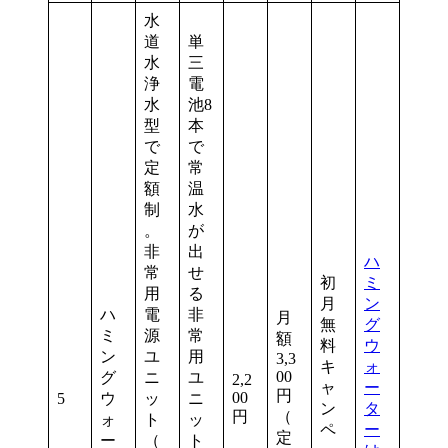
水
道
単
水
三
浄
電
水
池8
型
本
で
で
定
常
額
温
制
水
。
が
非
出
ハ
常
せ
初
ミ
用
る
月
ン
ハ
電
非
月
無
グ
ミ
源
常
額
料
ウ
ン
ユ
用
3,3
キ
ォ
00
グ
ニ
ユ
2,2
ャ
ー
円
00
5
ウ
ッ
ニ
ン
タ
円
（
ォ
ト
ッ
ペ
ー
定
ー
（
ト