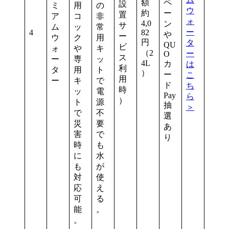
額
ペ
設
ミ
用
の
ウ
約
ー
置
ア
コ
非
ォ
4,0
ン
サ
ム
ッ
常
ー
4
82
や
ー
ウ
ク
用
円
タ
QU
ビ
ォ
や
キ
（2
ー
O
ス
ー
専
ッ
4L
カ
は
利
タ
用
ト
）
ー
こ
用
ー
キ
で
ド
ち
時
ッ
電
Pay
ら
）
ト
源
抽
＞
で
不
選
災
要
あ
害
で
り
時
も
に
水
も
が
対
使
応
え
可
る
能
。
。