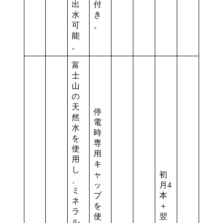
出
付
水
き
可
。
能
。
富
士
山
の
天
停
然
電
水
時
を
専
使
用
用
キ
し
ャ
初
、
ッ
月4
ミ
プ
本
ネ
を
＋
ラ
使
翌
ル