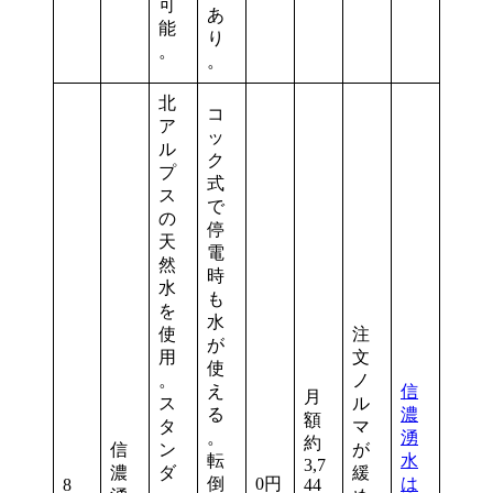
可
あ
能
り
。
。
北
コ
ア
ッ
ル
ク
プ
式
ス
で
の
停
天
電
然
時
水
も
を
水
使
注
が
用
文
使
。
ノ
え
信
月
ス
ル
る
濃
額
タ
マ
。
湧
約
信
ン
が
転
水
3,7
濃
ダ
緩
倒
0円
は
8
44