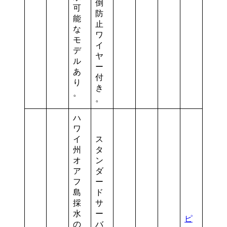
倒
可
防
能
止
な
ワ
モ
イ
デ
ヤ
ル
ー
あ
付
り
き
。
。
ハ
ワ
イ
ス
州
タ
オ
ン
ア
ダ
フ
ー
島
ド
採
サ
水
ー
ピ
の
バ