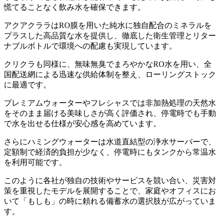
慌てることなく飲み水を確保できます。
アクアクララはRO膜を用いた純水に独自配合のミネラルを
プラスした高品質な水を提供し、徹底した衛生管理とリター
ナブルボトルで環境への配慮も実現しています。
クリクラも同様に、無味無臭でまろやかなRO水を用い、全
国配送網による迅速な供給体制を整え、ローリングストック
に最適です。
プレミアムウォーターやフレシャスでは非加熱処理の天然水
をそのまま届ける美味しさが高く評価され、停電時でも手動
で水を出せる仕様が安心感を高めています。
さらにハミングウォーターは水道直結型の浄水サーバーで、
定額制で経済的負担が少なく、停電時にもタンクから常温水
を利用可能です。
このように各社が独自の技術やサービスを競い合い、災害対
策を重視したモデルを展開することで、家庭やオフィスにお
いて「もしも」の時に頼れる備蓄水の選択肢が広がっていま
す。