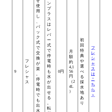
を
ン
使
プ
用
ラ
し
ス
、
は
パ
レ
ッ
バ
ク
ー
初
式
式
回
で
フ
で
特
月
交
レ
停
典
額
換
シ
フ
電
や
約
が
ャ
レ
時
選
4,1
楽
ス
9
シ
も
0円
56
べ
。
は
円
ャ
水
る
停
こ
（2
ス
が
採
電
ち
4L
出
水
時
ら
）
せ
地
で
＞
る
あ
も
。
り
出
転
水