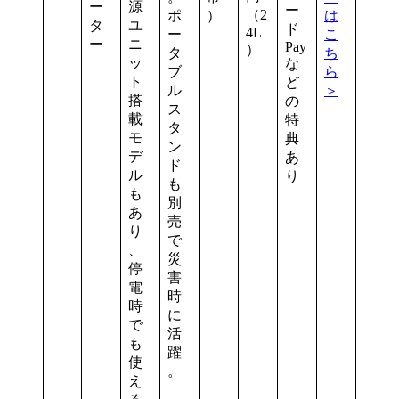
ー
源
ー
（2
ポ
）
は
タ
ユ
ド
4L
ー
こ
ー
ニ
Pay
）
タ
ち
ッ
な
ブ
ら
ト
ど
ル
＞
搭
の
ス
載
特
タ
モ
典
ン
デ
あ
ド
ル
り
も
も
別
あ
売
り
で
、
災
停
害
電
時
時
に
で
活
も
躍
使
。
え