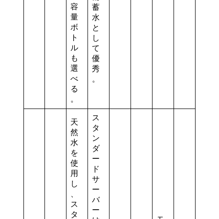
容
蓄
量
水
ボ
と
ト
し
ル
て
も
優
選
秀
べ
。
る
。
ス
天
タ
然
ン
水
ダ
を
ー
使
ド
用
サ
し
ー
、
バ
ス
ー
タ