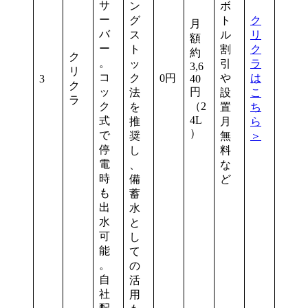
サ
ン
ボ
ー
グ
ト
ク
月
バ
ス
ル
リ
額
ー
ト
割
ク
約
ク
。
ッ
引
ラ
3,6
リ
コ
ク
0円
や
は
3
40
ク
ッ
円
法
設
こ
ラ
ク
（2
を
置
ち
4L
式
推
月
ら
）
で
奨
無
＞
停
し
料
電
、
な
時
備
ど
も
蓄
出
水
水
と
可
し
能
て
。
の
自
活
社
用