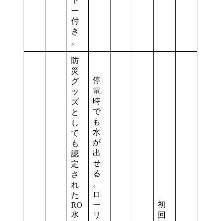
ヤ
ー
付
き
。
防
災
停
グ
電
ッ
時
ズ
で
と
も
し
水
て
が
も
出
認
せ
定
る
さ
。
れ
ロ
た
ー
初
RO
水
リ
回