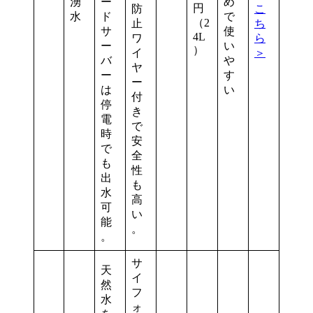
湧
ー
め
円
防
こ
水
ド
で
（2
止
ち
サ
使
4L
ワ
ら
ー
い
）
イ
＞
バ
や
ヤ
ー
す
ー
は
い
付
停
き
電
で
時
安
で
全
も
性
出
も
水
高
可
い
能
。
。
サ
天
イ
然
フ
水
ォ