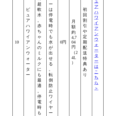
ュ
超
ー
ア
ピ
軟
は
初
ハ
ュ
水
停
回
ワ
ア
。
電
割
月
イ
ハ
赤
時
引
額
ア
ワ
ち
で
や
約
ン
イ
ゃ
も
定
4,7
ウ
10
ア
ん
水
0円
04
期
ォ
円
ン
の
が
配
ー
（2
ウ
ミ
出
送
タ
4L
ォ
ル
せ
特
ー
）
ー
ク
る
典
は
タ
に
。
あ
こ
ー
も
転
り
ち
最
倒
ら
適
防
＞
。
止
停
ワ
電
イ
時
ヤ
も
ー