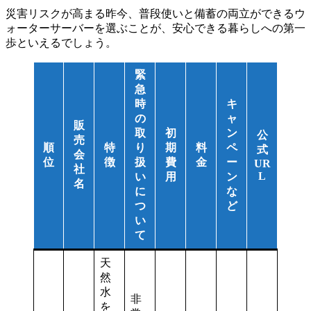
災害リスクが高まる昨今、普段使いと備蓄の両立ができるウ
ォーターサーバーを選ぶことが、安心できる暮らしへの第一
歩といえるでしょう。
緊
急
時
キ
の
ャ
販
取
初
ン
公
売
順
特
り
期
料
ペ
式
会
位
徴
扱
費
金
ー
UR
社
L
い
用
ン
名
に
な
つ
ど
い
て
天
然
水
非
を