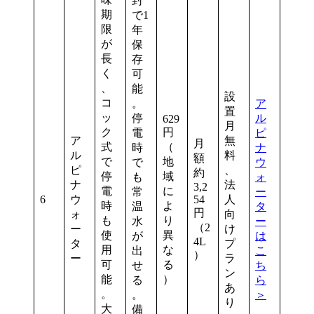
封
期
で1
限
年
が
保
長
存
く
可
、
能
設
コ
。
ア
置
ッ
停
ル
629
月
ク
円
電
ピ
ア
無
月
式
（
時
ナ
ル
料
額
で
地
で
ウ
ピ
、
約
停
域
も
ォ
ナ
法
3,2
電
に
常
ー
6
ウ
54
人
時
よ
温
タ
円
ォ
向
も
り
水
ー
（2
ー
け
使
異
が
は
4L
タ
プ
用
な
出
こ
）
ー
ラ
可
る
せ
ち
ン
能
）
る
ら
あ
。
。
＞
り
大
備