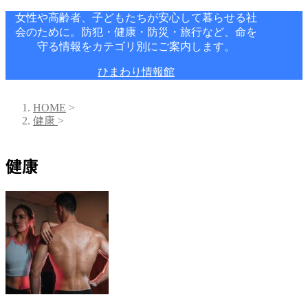
女性や高齢者、子どもたちが安心して暮らせる社
会のために。防犯・健康・防災・旅行など、命を
守る情報をカテゴリ別にご案内します。
ひまわり情報館
HOME
>
健康
>
健康