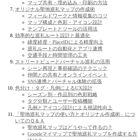
マップ共有・埋め込み・印刷の方法
オリジナル聖地巡礼マップの作成術
フィールドワークと情報収集のコツ
マップ構成と色彩・アイコン設計
テンプレートとツールの活用法
効率的な巡礼ルート設計と最適化
緯度経度・PlaceIDによる精度向上
巡礼ルートの自動化とアプリ連携
交通手段と時間管理の工夫
ストリートビューとバーチャル巡礼の活用
シーン再現と事前確認のテクニック
仲間との共有とオンラインイベント
SNS連携とバーチャル体験の拡張
色分け・タグ・凡例によるUX設計
シーズン別・作品別の色彩戦略
タグ分類とユーザー投稿機能
凡例とアイコン設計による視認性向上
「聖地巡礼マップの使い方とオリジナル作成術」につ
いてのＱ＆Ａ
聖地巡礼マップはどうやって作るの？
Googleマイマップで聖地巡礼マップを作成する方