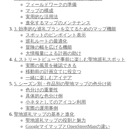
フィールドワークの準備
マップの構成
実用的な活用法
進化するマップのメンテナンス
3. 効率的な巡礼プランを立てるためのマップ機能
スポットのピンポイント表示
巡礼ルートの最適化
冒険の幅を広げる機能
大情報量による計画の助け
4. ストリートビューで事前に楽しむ聖地巡礼スポット
実際の風景を確認できる
移動前の計画立てに役立つ
一緒に楽しむアイデア
5. シーズン別・作品別の聖地マップの色分け術
色分けの重要性
具体的な色分け例
小ネタとしてのアイコン利用
実際の運用事例
聖地巡礼マップの基本と進化
聖地巡礼マップの役割と魅力
GoogleマイマップとOpenStreetMapの違い