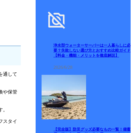
浄水型ウォーターサーバーは一人暮らしに必
要？失敗しない選び方とおすすめ比較ガイド
【料金・機能・メリットを徹底解説】
2026/6/28
を通して
換や保管
す。
フスタイ
【完全版】防災グッズ必要なもの一覧！備蓄