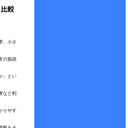
め比較
帯、小さ
常の負担
か」とい
者など利
かりやす
情報をま