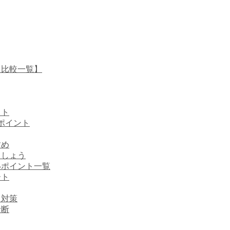
【比較一覧】
スト
ポイント
すめ
ましょう
いポイント一覧
ート
と対策
診断