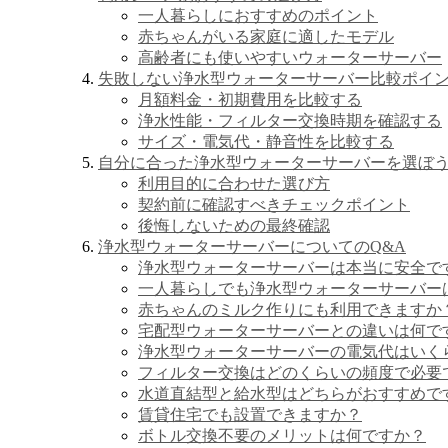
一人暮らしにおすすめのポイント
赤ちゃんがいる家庭に適したモデル
高齢者にも使いやすいウォーターサーバー
失敗しない浄水型ウォーターサーバー比較ポイ
月額料金・初期費用を比較する
浄水性能・フィルター交換時期を確認する
サイズ・電気代・静音性を比較する
自分に合った浄水型ウォーターサーバーを選ぼ
利用目的に合わせた選び方
契約前に確認すべきチェックポイント
後悔しないための最終確認
浄水型ウォーターサーバーについてのQ&A
浄水型ウォーターサーバーは本当に安全で
一人暮らしでも浄水型ウォーターサーバー
赤ちゃんのミルク作りにも利用できますか
宅配型ウォーターサーバーとの違いは何で
浄水型ウォーターサーバーの電気代はいく
フィルター交換はどのくらいの頻度で必要
水道直結型と給水型はどちらがおすすめで
賃貸住宅でも設置できますか？
ボトル交換不要のメリットは何ですか？