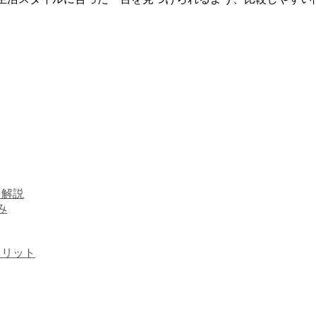
を解説
み
メリット