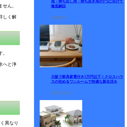
用・持ち出し用・持ち歩き用の3つに分けて
ません。
徹底解説
詳しく解
2026/6/1
す。
水へと浄
大阪で家具家電付き5万円以下！クロスハウ
スの住めるワンルームで快適な新生活を
2025/11/13
きく異なり