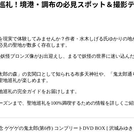
巡礼！境港・調布の必見スポット＆撮影
を現実で体験してみませんか？作者・水木しげる氏ゆかりの地
必見の聖地が数多く存在します。
の妖怪ブロンズ像がお出迎えし、まるで妖怪の世界に迷い込ん
太郎の森」の玄関口として知られる布多天神社や、「鬼太郎通
聖地巡礼が楽しめます。
地巡礼の完全ガイドをお届けします。
ズンまで、聖地巡礼を100%満喫するための情報を詳しくご
 ゲゲゲの鬼太郎(第6作) コンプリートDVD BOX [ 沢城みゆき 