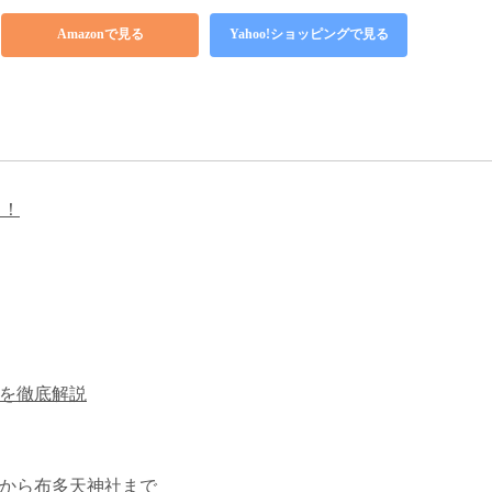
Amazonで見る
Yahoo!ショッピングで見る
ド！
ドを徹底解説
店街から布多天神社まで