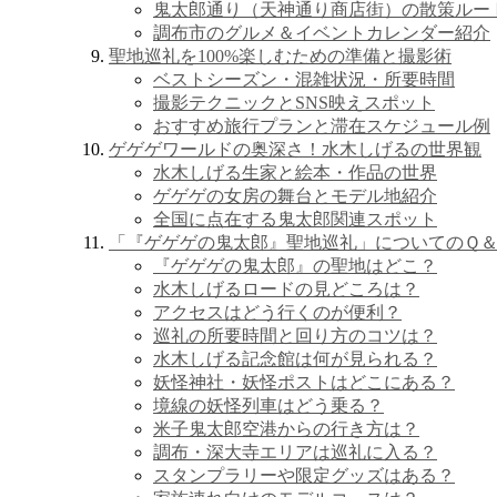
鬼太郎通り（天神通り商店街）の散策ルー
調布市のグルメ＆イベントカレンダー紹介
聖地巡礼を100%楽しむための準備と撮影術
ベストシーズン・混雑状況・所要時間
撮影テクニックとSNS映えスポット
おすすめ旅行プランと滞在スケジュール例
ゲゲゲワールドの奥深さ！水木しげるの世界観
水木しげる生家と絵本・作品の世界
ゲゲゲの女房の舞台とモデル地紹介
全国に点在する鬼太郎関連スポット
「『ゲゲゲの鬼太郎』聖地巡礼」についてのＱ
『ゲゲゲの鬼太郎』の聖地はどこ？
水木しげるロードの見どころは？
アクセスはどう行くのが便利？
巡礼の所要時間と回り方のコツは？
水木しげる記念館は何が見られる？
妖怪神社・妖怪ポストはどこにある？
境線の妖怪列車はどう乗る？
米子鬼太郎空港からの行き方は？
調布・深大寺エリアは巡礼に入る？
スタンプラリーや限定グッズはある？