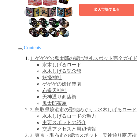
楽天市場で見る
Contents
1. ゲゲゲの鬼太郎の聖地巡礼スポット完全ガイ
水木しげるロード
水木しげる記念館
妖怪神社
ゲゲゲの妖怪楽園
布多天神社
天神通り商店街
鬼太郎茶屋
2. 鳥取県境港市の聖地めぐり - 水木しげるロー
水木しげるロードの魅力
主要スポットの紹介
交通アクセスと周辺情報
3. 東京・調布市の聖地スポット - 天神通り商