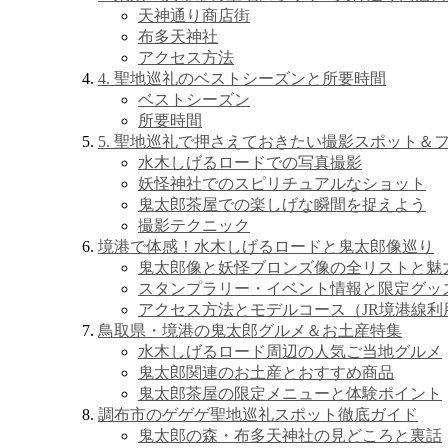
天神通り商店街
布多天神社
アクセス方法
4. 聖地巡礼のベストシーズンと所要時間
ベストシーズン
所要時間
5. 聖地巡礼で押さえておきたい撮影スポット＆
水木しげるロードでの写真撮影
妖怪神社でのスピリチュアルなショット
鬼太郎茶屋での楽しげな瞬間を捉えよう
撮影テクニック
境港で体感！水木しげるロードと鬼太郎像巡り
鬼太郎像と妖怪ブロンズ像の全リストと魅
スタンプラリー・イベント情報と限定グッ
アクセス方法とモデルコース（JR境港線利
鳥取県・境港の鬼太郎グルメ＆お土産特集
水木しげるロード周辺の人気ご当地グルメ
鬼太郎関連のお土産とおすすめ商品
鬼太郎茶屋の限定メニューと体験ポイント
調布市のゲゲゲ聖地巡礼スポット徹底ガイド
鬼太郎の森・布多天神社の見どころと裏話