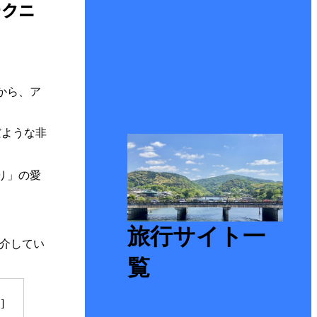
テクニ
から、ア
旅行サイト一覧
だような非
り」の愛
旅行サイト一
紹介してい
覧
]
防災ぐっず一覧