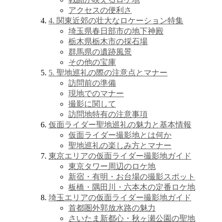
アクセスの便利さ
4. 関東近郊の壮大なロケーション特集
埼玉県春日部市の地下神殿
栃木県栃木市の採石場
群馬県の遺跡風景
その他の宝庫
5. 聖地巡礼の際の注意点とマナー
訪問前の準備
現地でのマナー
撮影に関して
訪問地特有の注意事項
仮面ライダー聖地巡礼の魅力と基本情報
仮面ライダー撮影地とは何か
聖地巡礼の楽しみ方とマナー
東京エリアの仮面ライダー撮影地ガイド
東京タワー周辺のロケ地
新宿・有明・お台場の撮影スポット
板橋・隅田川・六本木の定番ロケ地
埼玉エリアの仮面ライダー撮影地ガイド
首都圏外郭放水路の魅力
さいたま新都心・秋ヶ瀬公園の聖地