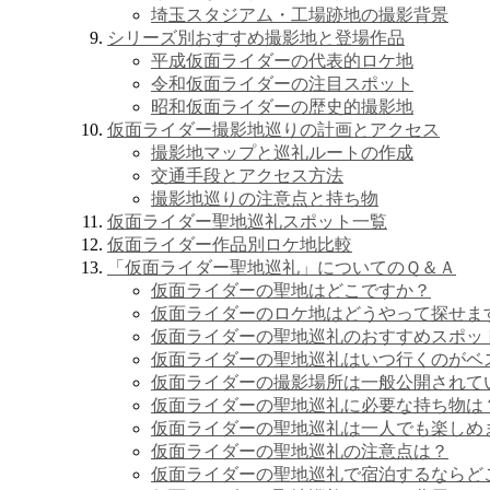
埼玉スタジアム・工場跡地の撮影背景
シリーズ別おすすめ撮影地と登場作品
平成仮面ライダーの代表的ロケ地
令和仮面ライダーの注目スポット
昭和仮面ライダーの歴史的撮影地
仮面ライダー撮影地巡りの計画とアクセス
撮影地マップと巡礼ルートの作成
交通手段とアクセス方法
撮影地巡りの注意点と持ち物
仮面ライダー聖地巡礼スポット一覧
仮面ライダー作品別ロケ地比較
「仮面ライダー聖地巡礼」についてのＱ＆Ａ
仮面ライダーの聖地はどこですか？
仮面ライダーのロケ地はどうやって探せま
仮面ライダーの聖地巡礼のおすすめスポッ
仮面ライダーの聖地巡礼はいつ行くのがベ
仮面ライダーの撮影場所は一般公開されて
仮面ライダーの聖地巡礼に必要な持ち物は
仮面ライダーの聖地巡礼は一人でも楽しめ
仮面ライダーの聖地巡礼の注意点は？
仮面ライダーの聖地巡礼で宿泊するならど