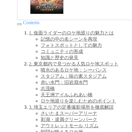
Contents
1. 仮面ライダーのロケ地巡りの魅力とは
記憶の中の名シーンを再現
フォトスポットとしての魅力
コミュニティの形成
知識と歴史の発見
2. 東京都内で見つかる人気ロケ地スポット
噴水のあるロケ地：シーバンス
スタジアム：味の素スタジアム
赤い水門：旧岩淵水門
志茂橋
天王洲アイルふれあい橋
ロケ地巡りを楽しむためのポイント
3. 埼玉エリアの定番撮影場所を徹底解説
さいたまスーパーアリーナ
彩湖・道満グリーンパーク
アウトレットモール リズム
戦闘が映えるロケ地